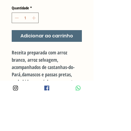
Quantidade
*
Adicionar ao carrinho
Receita preparada com arroz 
branco, arroz selvagem, 
acompanhados de castanhas-do-
Pará,damascos e passas pretas, 
embebidas em vinho espumante. 
Guarnição perfeita para servir nas 
festas de final de ano!
S/ LACTOSE e VEGANO.
Porção de 600g. Serve de 4 a 5 
pessoas